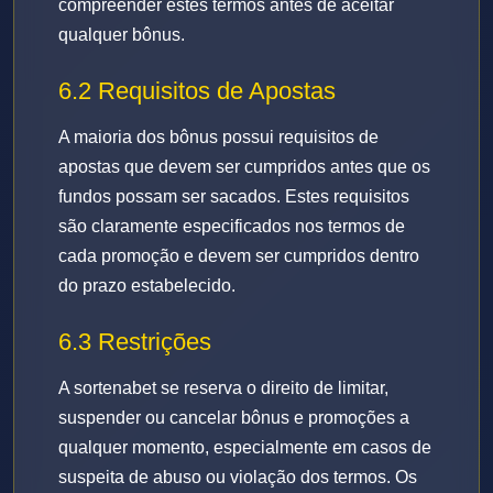
compreender estes termos antes de aceitar
qualquer bônus.
6.2 Requisitos de Apostas
A maioria dos bônus possui requisitos de
apostas que devem ser cumpridos antes que os
fundos possam ser sacados. Estes requisitos
são claramente especificados nos termos de
cada promoção e devem ser cumpridos dentro
do prazo estabelecido.
6.3 Restrições
A sortenabet se reserva o direito de limitar,
suspender ou cancelar bônus e promoções a
qualquer momento, especialmente em casos de
suspeita de abuso ou violação dos termos. Os