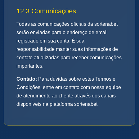
12.3 Comunicações
Todas as comunicações oficiais da sortenabet
serão enviadas para o endereço de email
registrado em sua conta. É sua
responsabilidade manter suas informações de
contato atualizadas para receber comunicações
importantes.
Contato:
Para dúvidas sobre estes Termos e
Condições, entre em contato com nossa equipe
de atendimento ao cliente através dos canais
disponíveis na plataforma sortenabet.