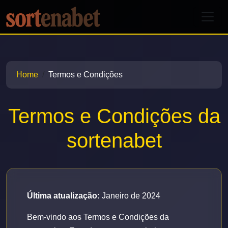
Home
Termos e Condições
Termos e Condições da
sortenabet
Última atualização:
Janeiro de 2024
Bem-vindo aos Termos e Condições da