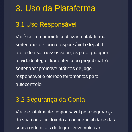
3. Uso da Plataforma
3.1 Uso Responsável
Você se compromete a utilizar a plataforma
sortenabet de forma responsável e legal. É
proibido usar nossos serviços para qualquer
atividade ilegal, fraudulenta ou prejudicial. A
sortenabet promove práticas de jogo
responsável e oferece ferramentas para
autocontrole.
3.2 Segurança da Conta
Você é totalmente responsável pela segurança
da sua conta, incluindo a confidencialidade das
suas credenciais de login. Deve notificar