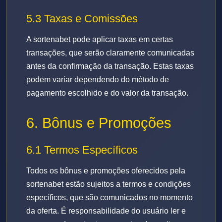
5.3 Taxas e Comissões
A sortenabet pode aplicar taxas em certas
transações, que serão claramente comunicadas
antes da confirmação da transação. Estas taxas
podem variar dependendo do método de
pagamento escolhido e do valor da transação.
6. Bônus e Promoções
6.1 Termos Específicos
Todos os bônus e promoções oferecidos pela
sortenabet estão sujeitos a termos e condições
específicos, que são comunicados no momento
da oferta. É responsabilidade do usuário ler e