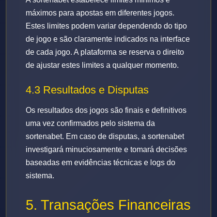
máximos para apostas em diferentes jogos.
Estes limites podem variar dependendo do tipo
de jogo e são claramente indicados na interface
de cada jogo. A plataforma se reserva o direito
de ajustar estes limites a qualquer momento.
4.3 Resultados e Disputas
Os resultados dos jogos são finais e definitivos
uma vez confirmados pelo sistema da
sortenabet. Em caso de disputas, a sortenabet
investigará minuciosamente e tomará decisões
baseadas em evidências técnicas e logs do
sistema.
5. Transações Financeiras