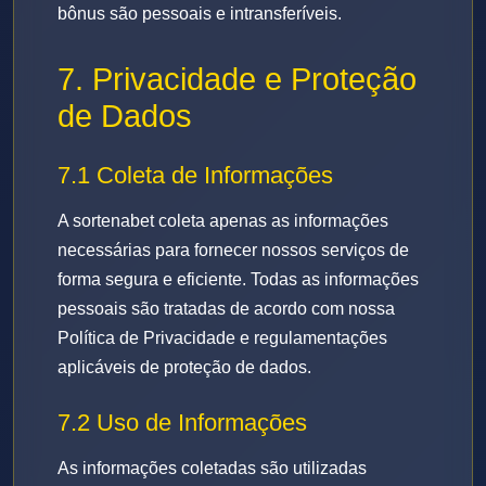
bônus são pessoais e intransferíveis.
7. Privacidade e Proteção
de Dados
7.1 Coleta de Informações
A sortenabet coleta apenas as informações
necessárias para fornecer nossos serviços de
forma segura e eficiente. Todas as informações
pessoais são tratadas de acordo com nossa
Política de Privacidade e regulamentações
aplicáveis de proteção de dados.
7.2 Uso de Informações
As informações coletadas são utilizadas