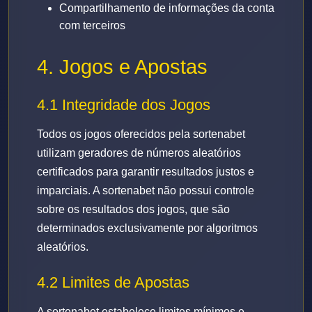
Compartilhamento de informações da conta
com terceiros
4. Jogos e Apostas
4.1 Integridade dos Jogos
Todos os jogos oferecidos pela sortenabet
utilizam geradores de números aleatórios
certificados para garantir resultados justos e
imparciais. A sortenabet não possui controle
sobre os resultados dos jogos, que são
determinados exclusivamente por algoritmos
aleatórios.
4.2 Limites de Apostas
A sortenabet estabelece limites mínimos e