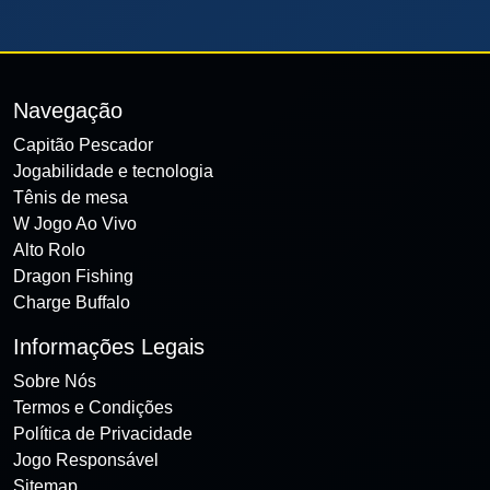
Navegação
Capitão Pescador
Jogabilidade e tecnologia
Tênis de mesa
W Jogo Ao Vivo
Alto Rolo
Dragon Fishing
Charge Buffalo
Informações Legais
Sobre Nós
Termos e Condições
Política de Privacidade
Jogo Responsável
Sitemap