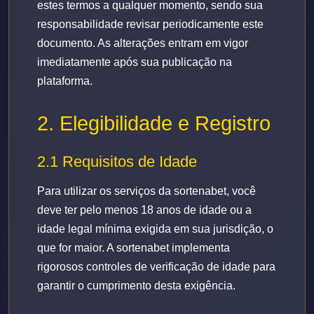
estes termos a qualquer momento, sendo sua
responsabilidade revisar periodicamente este
documento. As alterações entram em vigor
imediatamente após sua publicação na
plataforma.
2. Elegibilidade e Registro
2.1 Requisitos de Idade
Para utilizar os serviços da sortenabet, você
deve ter pelo menos 18 anos de idade ou a
idade legal mínima exigida em sua jurisdição, o
que for maior. A sortenabet implementa
rigorosos controles de verificação de idade para
garantir o cumprimento desta exigência.